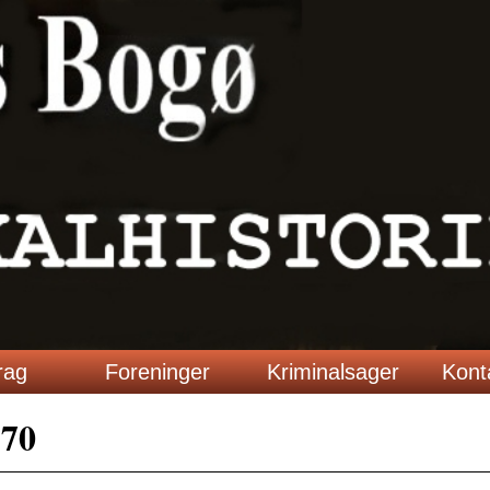
rag
Foreninger
Kriminalsager
Kont
170