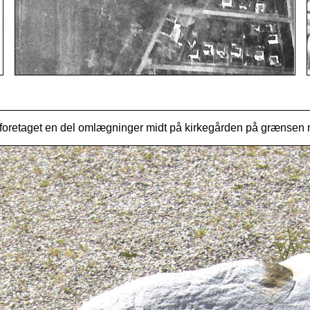
 foretaget en del omlægninger midt på kirkegården på grænsen 