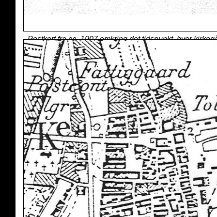
Postkort fra ca. 1907 omkring det tidspunkt, hvor kirkeg