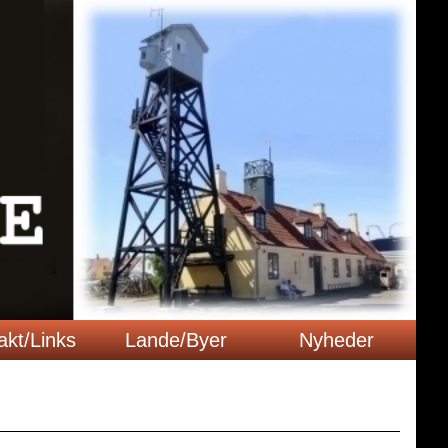
akt/Links
Lande/Byer
Nyheder