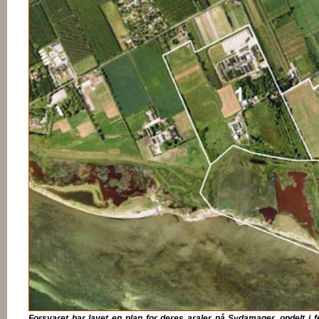
Forsvaret har lavet en plan for deres araler på Sydamager, opdelt i f