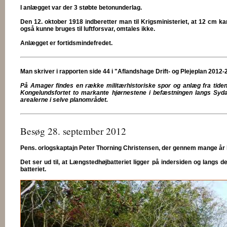
I anlægget var der 3 støbte betonunderlag.
Den 12. oktober 1918 indberetter man til Krigsministeriet, at 12 cm 
også kunne bruges til luftforsvar, omtales ikke.
Anlægget er fortidsmindefredet.
Man skriver i rapporten side 44 i "Aflandshage Drift- og Plejeplan 201
På Amager findes en række militærhistoriske spor og anlæg fra tiden
Kongelundsfortet to markante hjørnestene i befæstningen langs Syda
arealerne i selve planområdet.
Besøg 28. september 2012
Pens. orlogskaptajn Peter Thorning Christensen, der gennem mange å
Det ser ud til, at Længstedhøjbatteriet ligger på indersiden og langs d
batteriet.