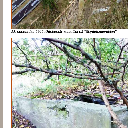
28. september 2012. Udsigtstårn opstillet på "Skydebanevolden".