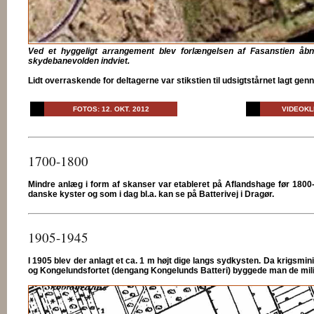
Ved et hyggeligt arrangement blev forlængelsen af Fasanstien åbne
skydebanevolden indviet.
Lidt overraskende for deltagerne var stikstien til udsigtstårnet lagt g
... Dines Bogø ...
FOTOS: 12. OKT. 2012
VIDEOKLI
1700-1800
Mindre anlæg i form af skanser var etableret på Aflandshage før 180
danske kyster og som i dag bl.a. kan se på Batterivej i Dragør.
1905-1945
I 1905 blev der anlagt et ca. 1 m højt dige langs sydkysten. Da krigsmi
og Kongelundsfortet (dengang Kongelunds Batteri) byggede man de milit