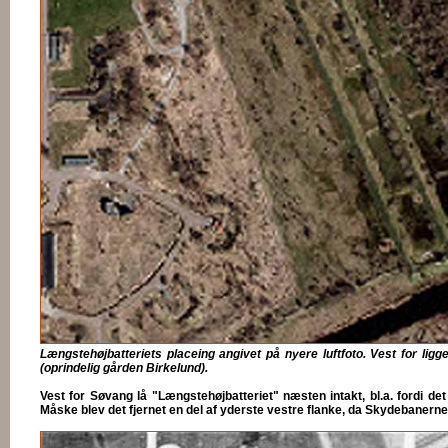
Længstehøjbatteriets placeing angivet på nyere luftfoto. Vest for li
(oprindelig gården Birkelund).
Vest for Søvang lå "Længstehøjbatteriet" næsten intakt, bl.a. fordi de
Måske blev det fjernet en del af yderste vestre flanke, da Skydebanerne