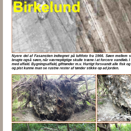
Nyere del af Fasanstien indtegnet på luftfoto fra 1966. Søen mellem s
brugte også søen, når værnepligtige skulle træne i at forcere vandløb. I 
med affald. Bygningsaffald, gifttønder m.v. Hurtigt forsvandt alle fisk o
og pist kunne man se rustne rester af tønder stikke op ad jorden.