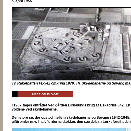
6. april 1966.
Tv. Raketbatteri FL-542 omkring 1970. Th. Skydebanerne og Søvang mar
MERE OM FLD-542
I 1967 tages området ved gården Birkelund i brug af Eskadrille 542. En 
voldene ved skydebanerne.
Den store sø, der opstod mellem skydebanerne og Søvang i 1942-1945, o
gifttromler m.v. I halvfjerderne dækkes den særdeles stærkt forgiftede s